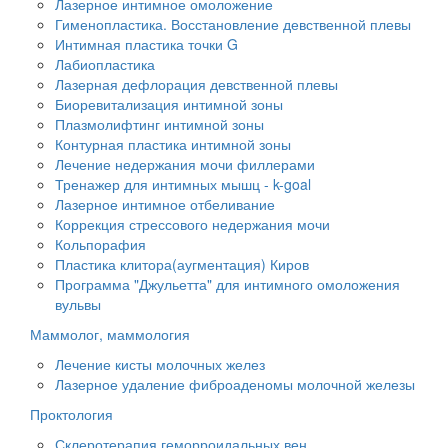
Лазерное интимное омоложение
Гименопластика. Восстановление девственной плевы
Интимная пластика точки G
Лабиопластика
Лазерная дефлорация девственной плевы
Биоревитализация интимной зоны
Плазмолифтинг интимной зоны
Контурная пластика интимной зоны
Лечение недержания мочи филлерами
Тренажер для интимных мышц - k-goal
Лазерное интимное отбеливание
Коррекция стрессового недержания мочи
Кольпорафия
Пластика клитора(аугментация) Киров
Программа "Джульетта" для интимного омоложения
вульвы
Маммолог, маммология
Лечение кисты молочных желез
Лазерное удаление фиброаденомы молочной железы
Проктология
Склеротерапия геморроидальных вен