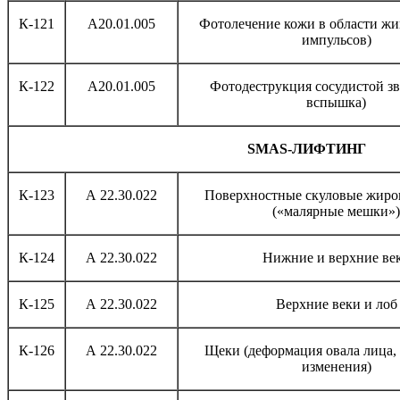
К-121
A20.01.005
Фотолечение кожи в области жив
импульсов)
К-122
A20.01.005
Фотодеструкция сосудистой зв
вспышка)
SMAS-
ЛИФТИНГ
К-123
А 22.30.022
Поверхностные скуловые жиро
(«малярные мешки»)
К-124
А 22.30.022
Нижние и верхние ве
К-125
А 22.30.022
Верхние веки и лоб
К-126
А 22.30.022
Щеки (деформация овала лица,
изменения)