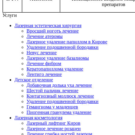
препаратов
Услуги
Лазерная эстетическая хирургия
Вросший ноготь лечение
Лечение атеромы
Лазерное удаление папиллом в Кирове
Удаление подошвенной бородавки
Невус лечение
Лазерное удаление базалиомы
Лечение фибром
Кератопапиллома удаление
Лентиго лечение
Детское отделение
Добавочная долька уха лечение
Шестой пальчик лечение
Контагиозный моллюск лечение
Удаление подошвенной бородавки
Гемангиома у младенцев
Пиогенная гранулема удаление
Лазерная косметология
Лазерный лифтинг Киров
Лазерное лечение розацеи
Лечение грибка ногтей лазером