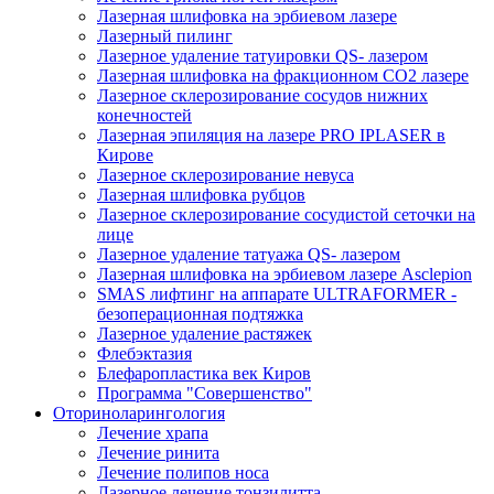
Лазерная шлифовка на эрбиевом лазере
Лазерный пилинг
Лазерное удаление татуировки QS- лазером
Лазерная шлифовка на фракционном СО2 лазере
Лазерное склерозирование сосудов нижних
конечностей
Лазерная эпиляция на лазере PRO IPLASER в
Кирове
Лазерное склерозирование невуса
Лазерная шлифовка рубцов
Лазерное склерозирование сосудистой сеточки на
лице
Лазерное удаление татуажа QS- лазером
Лазерная шлифовка на эрбиевом лазере Asclepion
SMAS лифтинг на аппарате ULTRAFORMER -
безоперационная подтяжка
Лазерное удаление растяжек
Флебэктазия
Блефаропластика век Киров
Программа "Совершенство"
Оториноларингология
Лечение храпа
Лечение ринита
Лечение полипов носа
️Лазерное лечение тонзилитта