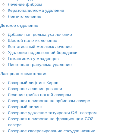
Лечение фибром
Кератопапиллома удаление
Лентиго лечение
Детское отделение
Добавочная долька уха лечение
Шестой пальчик лечение
Контагиозный моллюск лечение
Удаление подошвенной бородавки
Гемангиома у младенцев
Пиогенная гранулема удаление
Лазерная косметология
Лазерный лифтинг Киров
Лазерное лечение розацеи
Лечение грибка ногтей лазером
Лазерная шлифовка на эрбиевом лазере
Лазерный пилинг
Лазерное удаление татуировки QS- лазером
Лазерная шлифовка на фракционном СО2
лазере
Лазерное склерозирование сосудов нижних