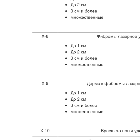
До 2 см
3 см и более
множественные
Х-8
Фибромы лазерное 
До 1 см
До 2 см
3 см и более
множественные
Х-9
Дерматофибромы лазерн
До 1 см
До 2 см
3 см и более
множественные
Х-10
Вросшего ногтя у
Х-11
Химическая склеротерап