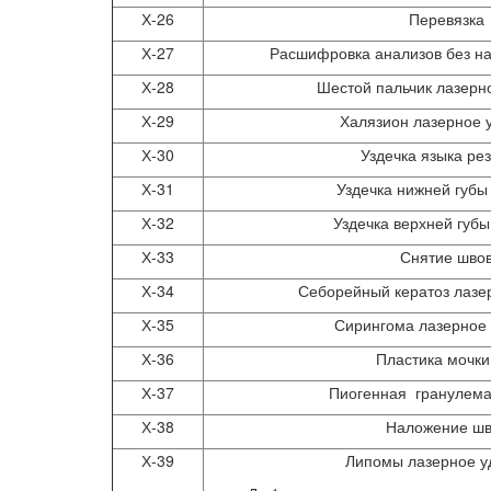
Х-26
Перевязка
Х-27
Расшифровка анализов без н
Х-28
Шестой пальчик лазерн
Х-29
Халязион лазерное 
Х-30
Уздечка языка ре
Х-31
Уздечка нижней губы
Х-32
Уздечка верхней губы
Х-33
Снятие шво
Х-34
Себорейный кератоз лазе
Х-35
Сирингома лазерное
Х-36
Пластика мочки
Х-37
Пиогенная гранулема
Х-38
Наложение шв
Х-39
Липомы лазерное у