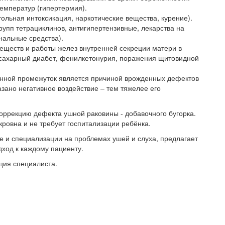
емператур (гипертермия).
ольная интоксикация, наркотические вещества, курение).
рупп тетрациклинов, антигипертензивные, лекарства на
нальные средства).
ществ и работы желез внутренней секреции матери в
сахарный диабет, фенилкетонурия, поражения щитовидной
енной промежуток является причиной врожденных дефектов
ано негативное воздействие – тем тяжелее его
коррекцию дефекта ушной раковины - добавочного бугорка.
ровна и не требует госпитализации ребёнка.
е и специализации на проблемах ушей и слуха, предлагает
ход к каждому пациенту.
ция специалиста.