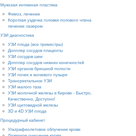
Мужская интимная пластика
Фимоз, лечение
Короткая уздечка головки полового члена
лечение лазером
УЗИ диагностика
УЗИ плода (все триместры)
Допплер сосудов плаценты
УЗИ сосудов шеи
Допплер сосудов нижних конечностей
УЗИ органов брюшной полости
УЗИ почек и мочевого пузыря
Трансректальное УЗИ
УЗИ малого таза
УЗИ молочной железы в Кирове - Быстро,
Качественно, Доступно!
УЗИ щитовидной железы
3D и 4D УЗИ плода
Процедурный кабинет
Ультрафиолетовое облучение крови
Лазерное очищение крови