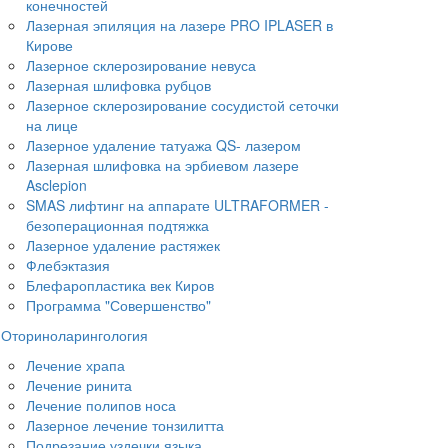
конечностей
Лазерная эпиляция на лазере PRO IPLASER в
Кирове
Лазерное склерозирование невуса
Лазерная шлифовка рубцов
Лазерное склерозирование сосудистой сеточки
на лице
Лазерное удаление татуажа QS- лазером
Лазерная шлифовка на эрбиевом лазере
Asclepion
SMAS лифтинг на аппарате ULTRAFORMER -
безоперационная подтяжка
Лазерное удаление растяжек
Флебэктазия
Блефаропластика век Киров
Программа "Совершенство"
Оториноларингология
Лечение храпа
Лечение ринита
Лечение полипов носа
️Лазерное лечение тонзилитта
Подрезание уздечки языка