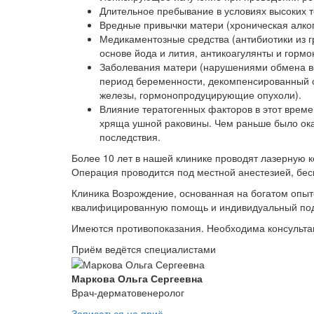
Длительное пребывание в условиях высоких т
Вредные привычки матери (хроническая алког
Медикаментозные средства (антибиотики из г
основе йода и лития, антикоагулянты и гормо
Заболевания матери (нарушениями обмена ве
период беременности, декомпенсированный 
железы, гормонопродуцирующие опухоли).
Влияние тератогенных факторов в этот врем
хряща ушной раковины. Чем раньше было оказ
последствия.
Более 10 лет в нашей клинике проводят лазерную 
Операция проводится под местной анестезией, беск
Клиника Возрождение, основанная на богатом опыт
квалифицированную помощь и индивидуальный под
Имеются противопоказания. Необходима консульта
Приём ведётся специалистами
Маркова Ольга Сергеевна
Врач-дерматовенеролог
Записаться на приё