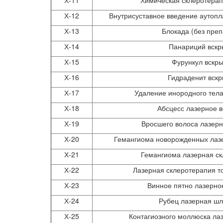
Х-12
Внутрисуставное введение аутоп
Х-13
Блокада (без преп
Х-14
Панариций вскр
Х-15
Фурункул вскр
Х-16
Гидраденит вск
Х-17
Удаление инородного тела
Х-18
Абсцесс лазерное в
Х-19
Вросшего волоса лазер
Х-20
Гемангиома новорожденных лаз
Х-21
Гемангиома лазерная с
Х-22
Лазерная склеротерапия т
Х-23
Винное пятно лазерно
Х-24
Рубец лазерная ш
Х-25
Контагиозного моллюска ла