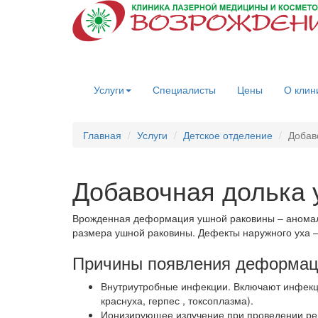
Услуги
Специалисты
Цены
О клин
Главная
Услуги
Детское отделение
Добав
Добавочная долька 
Врожденная деформация ушной раковины – анома
размера ушной раковины.
Дефекты наружного уха –
Причины появления деформац
Внутриутробные инфекции. Включают инфекци
краснуха, герпес , токсоплазма).
Ионизирующее излучение при проведении рен