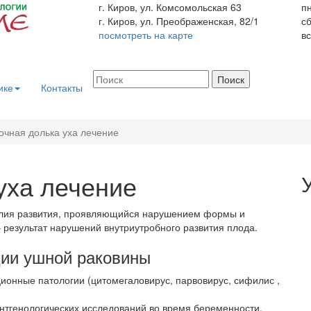
г. Киров, ул. Комсомольская 63
пн
г. Киров, ул. Преображенская, 82/1
с
посмотреть на карте
вс
ике
Контакты
очная долька уха лечение
уха лечение
лия развития, проявляющийся нарушением формы и
 результат нарушений внутриутробного развития плода.
ии ушной раковины
онные патологии (цитомегаловирус, парвовирус, сифилис ,
тгенологических исследований во время беременности.