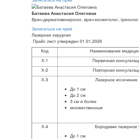
Батаева Анастасия Олеговна
Врач-дерматовенеролог, врач-косметолог, трихолог
Записаться на приё
Лазерная хирургия
Прайс лист утвержден 01.01.2026
Код
Наименование медицин
Х-1
Первичная консультац
Х-2
Повторная консультац
Х-3
Лазерное иссечение
До 1 см
До 2 см
3 см и более
множественные
Х-4
Бородавки лазерное
До 1 см