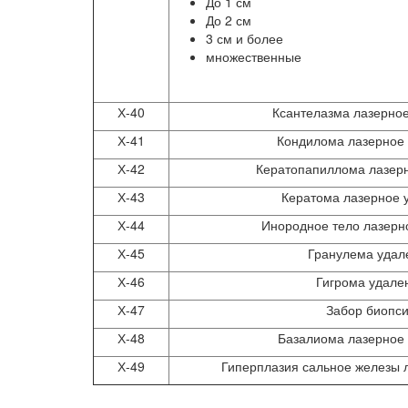
До 1 см
До 2 см
3 см и более
множественные
Х-40
Ксантелазма лазерно
Х-41
Кондилома лазерное
Х-42
Кератопапиллома лазер
Х-43
Кератома лазерное 
Х-44
Инородное тело лазерн
Х-45
Гранулема удал
Х-46
Гигрома удале
Х-47
Забор биопс
Х-48
Базалиома лазерное
Х-49
Гиперплазия сальное железы 