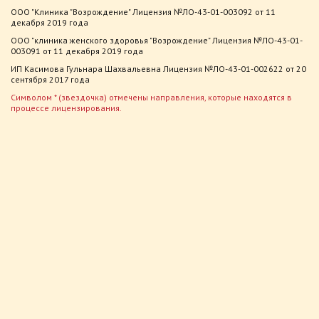
ООО "Клиника "Возрождение" Лицензия №ЛО-43-01-003092 от 11
декабря 2019 года
ООО "клиника женского здоровья "Возрождение" Лицензия №ЛО-43-01-
003091 от 11 декабря 2019 года
ИП Касимова Гульнара Шахвальевна Лицензия №ЛО-43-01-002622 от 20
сентября 2017 года
Символом * (звездочка) отмечены направления, которые находятся в
процессе лицензирования.