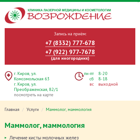
Запись на приём:
+7 (8332) 777-678
+7 (922) 977-7678
(для иногородних)
г. Киров, ул.
пн-пт
8-20
Комсомольская 63
сб
8-18
г. Киров, ул.
вс
выходной
Преображенская, 82/1
посмотреть на карте
Главная
Услуги
Маммолог, маммология
Маммолог, маммология
Лечение кисты молочных желез