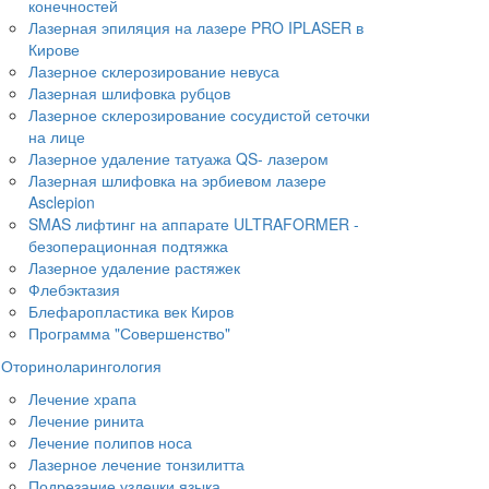
конечностей
Лазерная эпиляция на лазере PRO IPLASER в
Кирове
Лазерное склерозирование невуса
Лазерная шлифовка рубцов
Лазерное склерозирование сосудистой сеточки
на лице
Лазерное удаление татуажа QS- лазером
Лазерная шлифовка на эрбиевом лазере
Asclepion
SMAS лифтинг на аппарате ULTRAFORMER -
безоперационная подтяжка
Лазерное удаление растяжек
Флебэктазия
Блефаропластика век Киров
Программа "Совершенство"
Оториноларингология
Лечение храпа
Лечение ринита
Лечение полипов носа
️Лазерное лечение тонзилитта
Подрезание уздечки языка