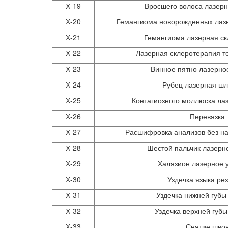
Х-19
Вросшего волоса лазер
Х-20
Гемангиома новорожденных лаз
Х-21
Гемангиома лазерная с
Х-22
Лазерная склеротерапия т
Х-23
Винное пятно лазерно
Х-24
Рубец лазерная ш
Х-25
Контагиозного моллюска ла
Х-26
Перевязка
Х-27
Расшифровка анализов без н
Х-28
Шестой пальчик лазерн
Х-29
Халязион лазерное 
Х-30
Уздечка языка ре
Х-31
Уздечка нижней губы
Х-32
Уздечка верхней губы
Х-33
Снятие шво