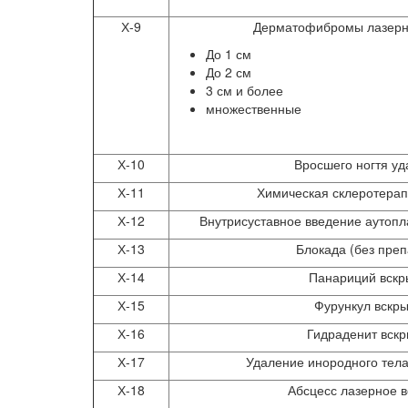
Х-9
Дерматофибромы лазерн
До 1 см
До 2 см
3 см и более
множественные
Х-10
Вросшего ногтя у
Х-11
Химическая склеротерап
Х-12
Внутрисуставное введение аутоп
Х-13
Блокада (без преп
Х-14
Панариций вскр
Х-15
Фурункул вскр
Х-16
Гидраденит вск
Х-17
Удаление инородного тела
Х-18
Абсцесс лазерное в