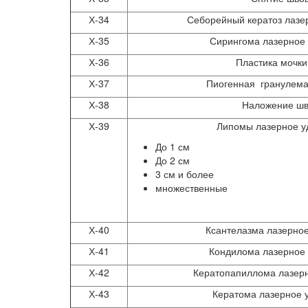
Х-34
Себорейный кератоз лазе
Х-35
Сирингома лазерное
Х-36
Пластика мочки
Х-37
Пиогенная гранулема
Х-38
Наложение шв
Х-39
Липомы лазерное у
До 1 см
До 2 см
3 см и более
множественные
Х-40
Ксантелазма лазерно
Х-41
Кондилома лазерное
Х-42
Кератопапиллома лазер
Х-43
Кератома лазерное 