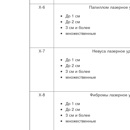
Х-6
Папиллом лазерное 
До 1 см
До 2 см
3 см и более
множественные
Х-7
Невуса лазерное у
До 1 см
До 2 см
3 см и более
множественные
Х-8
Фибромы лазерное 
До 1 см
До 2 см
3 см и более
множественные