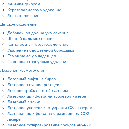
Лечение фибром
Кератопапиллома удаление
Лентиго лечение
Детское отделение
Добавочная долька уха лечение
Шестой пальчик лечение
Контагиозный моллюск лечение
Удаление подошвенной бородавки
Гемангиома у младенцев
Пиогенная гранулема удаление
Лазерная косметология
Лазерный лифтинг Киров
Лазерное лечение розацеи
Лечение грибка ногтей лазером
Лазерная шлифовка на эрбиевом лазере
Лазерный пилинг
Лазерное удаление татуировки QS- лазером
Лазерная шлифовка на фракционном СО2
лазере
Лазерное склерозирование сосудов нижних