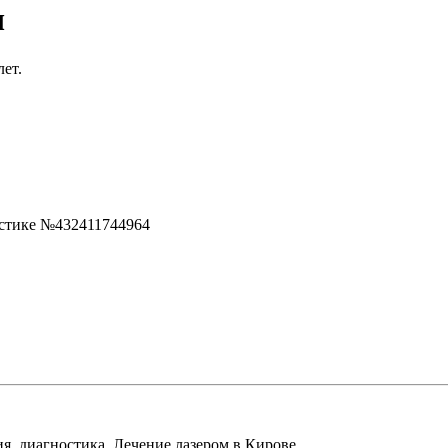
ч
лет.
остике №432411744964
я, диагностика. Лечение лазером в Кирове.